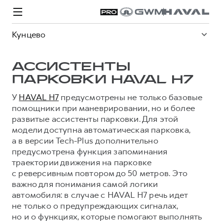
Кунцево
АССИСТЕНТЫ
ПАРКОВКИ HAVAL H7
У
HAVAL H7
предусмотрены не только базовые
Модели
Покупателям
Владельцам
Спецпредложения
О дилере
помощники при маневрировании, но и более
развитые ассистенты парковки. Для этой
модели доступна автоматическая парковка,
а в версии Tech-Plus дополнительно
ВЫБОР И ПОКУПКА
СЕРВИС
СПЕЦПРЕДЛОЖЕНИЯ
БРЕНД HAVAL
предусмотрена функция запоминания
Автомобили в наличии
Все о сервисе
Покупателям
О бренде
траектории движения на парковке
Конфигуратор HAVAL
Запись на сервис
Владельцам
Новости
с реверсивным повтором до 50 метров. Это
важно для понимания самой логики
H3
Аксессуары HAVAL
Моторное масло
О GWM
H5
автомобиля: в случае с HAVAL H7 речь идет
от 2 499 000 ₽
от 4 049 000 ₽
Каталоги и прайс-листы
Стоимость ТО
не только о предупреждающих сигналах,
но и о функциях, которые помогают выполнять
Программа «HAVAL Защита+»
ИНФОРМАЦИЯ О ДИЛЕРЕ