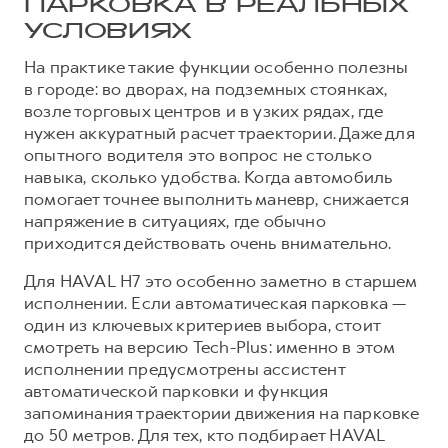
Сервис для корпоративных клиентов
ПАРКОВКА В РЕАЛЬНЫХ
УСЛОВИЯХ
HAVAL Лизинг
АКСЕССУАРЫ HAVAL
На практике такие функции особенно полезны
Автомобильные аксессуары
в городе: во дворах, на подземных стоянках,
АКСЕССУАРЫ HAVAL
Коллекция PRO
возле торговых центров и в узких рядах, где
Автомобильные аксессуары
Коллекция Базовая
нужен аккуратный расчет траектории. Даже для
опытного водителя это вопрос не столько
Коллекция PRO
Коллекция Детская
навыка, сколько удобства. Когда автомобиль
Коллекция Базовая
помогает точнее выполнить маневр, снижается
напряжение в ситуациях, где обычно
Коллекция Детская
приходится действовать очень внимательно.
Для HAVAL H7 это особенно заметно в старшем
исполнении. Если автоматическая парковка —
один из ключевых критериев выбора, стоит
смотреть на версию Tech-Plus: именно в этом
исполнении предусмотрены ассистент
автоматической парковки и функция
запоминания траектории движения на парковке
до 50 метров. Для тех, кто подбирает HAVAL