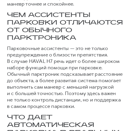
маневр точнее и спокойнее.
Тест-драйв
СЕРВИСНОЕ ОБСЛУЖИВАНИЕ
О дилере
ЧЕМ АССИСТЕНТЫ
Трейд-ин
Нулевое ТО
Наша команда
ПАРКОВКИ ОТЛИЧАЮТСЯ
H7
H9
Программа «Помощь на дороге»
Контакты
ОТ ОБЫЧНОГО
от 3 799 000 ₽
от 4 799 000 ₽
КРЕДИТ И СТРАХОВАНИЕ
Регламенты технического обслуживания
ПАРКТРОНИКА
Кредитный калькулятор
Электронный ПТС
Парковочные ассистенты — это не только
предупреждение о близости препятствия.
Страхование
В случае HAVAL H7 речь идет о более широком
Кредит
ПОДДЕРЖКА
наборе функций помощи при парковке.
Обычный парктроник подсказывает расстояние
GWM Безопасность
до объекта, а более развитая система помогает
КОРПОРАТИВНЫМ КЛИЕНТАМ
Гарантия HAVAL
выполнить сам маневр с меньшей нагрузкой
и с большей точностью. Поэтому здесь важен
Для малого бизнеса
Мобильное приложение GWM
не только контроль дистанции, но и поддержка
Корпоративным клиентам
Программа «HAVAL Защита+»
в самом процессе парковки.
Крупным корпоративным клиентам
Руководства по эксплуатации
ЧТО ДАЕТ
Система управления автопарком
Подписки
АВТОМАТИЧЕСКАЯ