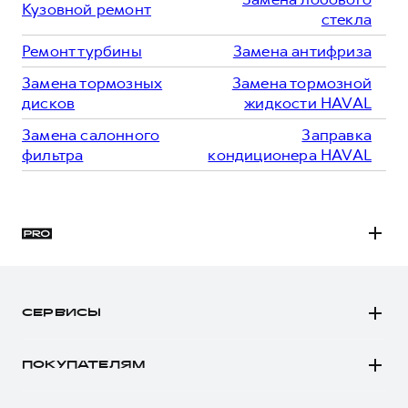
Кузовной ремонт
стекла
Ремонт турбины
Замена антифриза
Замена тормозных
Замена тормозной
дисков
жидкости HAVAL
Замена салонного
Заправка
фильтра
кондиционера HAVAL
H3
H5
СЕРВИСЫ
H7
Автомобили в наличии
H9
ПОКУПАТЕЛЯМ
Заказать тест-драйв
Автомобили в наличии
Рассчитать кредит