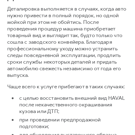
Сервис для корпоративных клиентов
Деталировка выполняется в случаях, когда авто
HAVAL Лизинг
АКСЕССУАРЫ HAVAL
нужно привести в полный порядок, но одной
Автомобильные аксессуары
мойкой при этом не обойтись. После
проведения процедур машина приобретает
АКСЕССУАРЫ HAVAL
Коллекция PRO
товарный вид и выглядит так, будто только что
Автомобильные аксессуары
Коллекция Базовая
сошла с заводского конвейера. Благодаря
профессиональному уходу можно устранить
Коллекция PRO
Коллекция Детская
следы повседневной эксплуатации, продлить
Коллекция Базовая
сроки службы некоторых деталей и придать
автомобилю свежесть независимо от года его
Коллекция Детская
выпуска.
Чаще всего к услуге прибегают в таких случаях:
с целью восстановить внешний вид HAVAL
после некачественного окрашивания
кузова или ДТП;
при проведении предпродажной
подготовки;
для обновления выставочного образца,