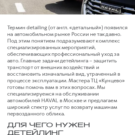
Тест-драйв
СЕРВИСНОЕ ОБСЛУЖИВАНИЕ
О дилере
Трейд-ин
Нулевое ТО
Наша команда
Термин detailing (от англ. «детальный») появился
H7
H9
Программа «Помощь на дороге»
Контакты
от 3 799 000 ₽
от 4 799 000 ₽
на автомобильном рынке России не так давно.
КРЕДИТ И СТРАХОВАНИЕ
Регламенты технического обслуживания
Под этим понятием подразумевают комплекс
специализированных мероприятий,
Кредитный калькулятор
Электронный ПТС
обеспечивающих профессиональный уход за
Страхование
авто. Главные задачи детейлинга – защитить
транспорт от внешних воздействий и
Кредит
ПОДДЕРЖКА
восстановить изначальный вид, утраченный в
GWM Безопасность
процессе эксплуатации. Мастера ТЦ «Кунцево»
готовы помочь вам в этих вопросах. Мы
КОРПОРАТИВНЫМ КЛИЕНТАМ
Гарантия HAVAL
специализируемся на обслуживании
Для малого бизнеса
Мобильное приложение GWM
автомобилей HAVAL в Москве и предлагаем
широкий спектр услуг по возврату машинам
Корпоративным клиентам
Программа «HAVAL Защита+»
первозданного облика.
Крупным корпоративным клиентам
Руководства по эксплуатации
ДЛЯ ЧЕГО НУЖЕН
Система управления автопарком
Подписки
ДЕТЕЙЛИНГ