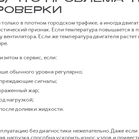
РОВЕРКИ
только в плотном городском трафике, а иногда двигат
стический признак. Если температура повышается в пр
 вентилятора. Если же температура двигателя растет и 
ре.
изитом в сервис, если:
ше обычного уровня регулярно;
упреждающие сигналы;
выраженный жар;
од нагрузкой;
после доливки жидкости.
сплуатацию без диагностики нежелательно. Даже если
ая нагрузка способна ускорить износ узлов и привест