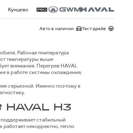
Кунцево
Авто в наличии
Тест-драйв
обиля. Рабочая температура
ост температуры выше
ебует внимания. Перегрев HAVAL
ние в работе системы охлаждения.
лее серьезной. Именно поэтому в
агностику.
 HAVAL H3
, поддерживает стабильный
в работает некорректно, тепло