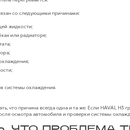
вязан со следующими причинами:
ей жидкости;
бках или радиаторе;
тата;
ора;
охлаждения;
ости;
в системы охлаждения.
ть, что причина всегда одна и та же. Если HAVAL H3 г
осле осмотра автомобиля и проверки системы охлажд
Ь, ЧТО ПРОБЛЕМА 