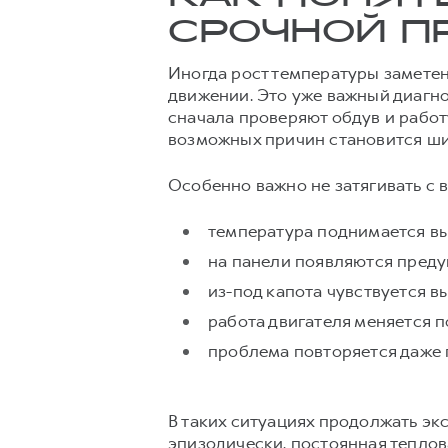
СРОЧНОЙ П
Иногда рост температуры заметен 
движении. Это уже важный диагно
сначала проверяют обдув и работу
возможных причин становится ши
Особенно важно не затягивать с в
температура поднимается вы
на панели появляются пред
из-под капота чувствуется 
работа двигателя меняется п
проблема повторяется даже 
В таких ситуациях продолжать эк
эпизодически, постоянная теплов