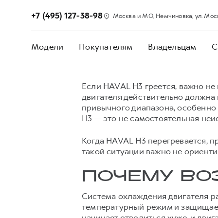
+7 (495) 127-38-98
Москва и МО, Немчиновка, ул. Моск
Модели
Покупателям
Владельцам
С
Если HAVAL H3 греется, важно не
двигателя действительно должна
привычного диапазона, особенно 
H3 — это не самостоятельная неи
Когда HAVAL H3 перегревается, п
такой ситуации важно не ориенти
ПОЧЕМУ ВО
Система охлаждения двигателя ра
температурный режим и защищает 
начинает отводиться хуже, и двиг