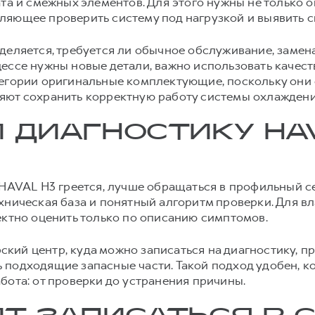
ата и смежных элементов. Для этого нужны не только 
ляющее проверить систему под нагрузкой и выявить с
деляется, требуется ли обычное обслуживание, замен
ессе нужны новые детали, важно использовать качест
тегории оригинальные комплектующие, поскольку они
яют сохранить корректную работу системы охлаждени
 ДИАГНОСТИКУ HAV
 HAVAL H3 греется, лучше обращаться в профильный се
хническая база и понятный алгоритм проверки. Для в
ектно оценить только по описанию симптомов.
кий центр, куда можно записаться на диагностику, п
подходящие запасные части. Такой подход удобен, ко
бота: от проверки до устранения причины.