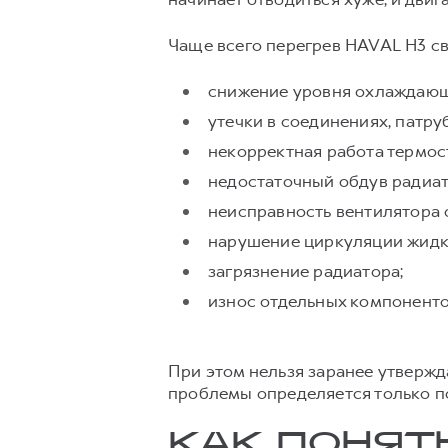
Чаще всего перегрев HAVAL H3 с
снижение уровня охлаждающ
утечки в соединениях, патру
некорректная работа термос
недостаточный обдув радиат
неисправность вентилятора 
нарушение циркуляции жидк
загрязнение радиатора;
износ отдельных компоненто
При этом нельзя заранее утвержда
проблемы определяется только п
КАК ПОНЯТ