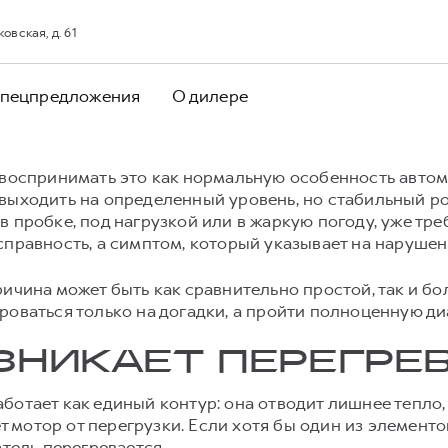
овская, д. 61
пецпредложения
О дилере
 воспринимать это как нормальную особенность автом
 выходить на определенный уровень, но стабильный р
в пробке, под нагрузкой или в жаркую погоду, уже тр
справность, а симптом, который указывает на наруше
ричина может быть как сравнительно простой, так и бо
роваться только на догадки, а пройти полноценную ди
ЗНИКАЕТ ПЕРЕГРЕВ
ботает как единый контур: она отводит лишнее тепло
мотор от перегрузки. Если хотя бы один из элементо
атель перегревается.