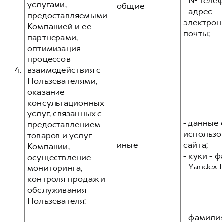
- № теле
услугами,
общие
- адрес
предоставляемыми
электрон
Компанией и ее
почты;
партнерами,
оптимизация
процессов
4.
взаимодействия с
Пользователями,
оказание
консультационных
услуг, связанных с
- данные 
предоставлением
использо
товаров и услуг
иные
сайта;
Компании,
- куки - 
осуществление
- Yandex I
мониторинга,
контроля продаж и
обслуживания
Пользователя:
- фамилия