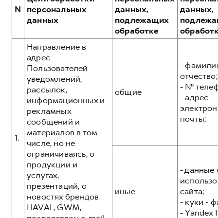
Сервис для корпоративных клиентов
N
персональных
данных,
данных,
HAVAL Лизинг
АКСЕССУАРЫ HAVAL
данных
подлежащих
подлежа
обработке
обработ
Автомобильные аксессуары
Направление в
АКСЕССУАРЫ HAVAL
Коллекция PRO
адрес
Автомобильные аксессуары
Коллекция Базовая
- фамилия
Пользователей
отчество;
уведомлений,
Коллекция PRO
Коллекция Детская
- № теле
рассылок,
общие
Коллекция Базовая
- адрес
информационных и
электрон
рекламных
Коллекция Детская
почты;
сообщений и
материалов в том
1.
числе, но не
ограничиваясь, о
продукции и
- данные 
услугах,
использо
презентаций, о
иные
сайта;
новостях брендов
- куки - 
HAVAL, GWM,
- Yandex I