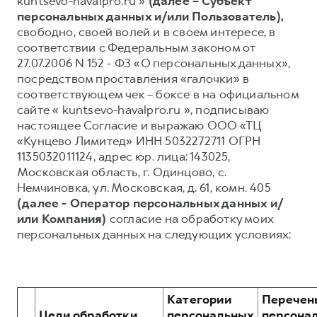
kuntsevo-havalpro.ru »
(далее – Субъект
персональных данных и/или Пользователь),
Тест-драйв
СЕРВИСНОЕ ОБСЛУЖИВАНИЕ
О дилере
свободно, своей волей и в своем интересе, в
Трейд-ин
Нулевое ТО
Наша команда
соответствии с Федеральным законом от
27.07.2006 N 152 - ФЗ «О персональных данных»,
H7
H9
Программа «Помощь на дороге»
Контакты
от 3 799 000 ₽
от 4 799 000 ₽
посредством проставления «галочки» в
КРЕДИТ И СТРАХОВАНИЕ
Регламенты технического обслуживания
соответствующем чек – боксе в на официальном
сайте « kuntsevo-havalpro.ru », подписываю
Кредитный калькулятор
Электронный ПТС
настоящее Согласие и выражаю ООО «ТЦ
Страхование
«Кунцево Лимитед» ИНН 5032272711 ОГРН
1135032011124, адрес юр. лица: 143025,
Кредит
ПОДДЕРЖКА
Московская область, г. Одинцово, с.
GWM Безопасность
Немчиновка, ул. Московская, д. 61, комн. 405
(далее - Оператор персональных данных и/
КОРПОРАТИВНЫМ КЛИЕНТАМ
Гарантия HAVAL
или Компания)
согласие на обработку моих
Для малого бизнеса
Мобильное приложение GWM
персональных данных на следующих условиях:
Корпоративным клиентам
Программа «HAVAL Защита+»
Крупным корпоративным клиентам
Руководства по эксплуатации
Система управления автопарком
Подписки
Категории
Перечен
Цели обработки
персональных
персона