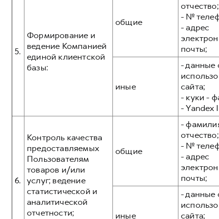
отчество;
- № теле
общие
- адрес
Формирование и
электрон
ведение Компанией
почты;
5.
единой клиентской
- данные 
базы:
использо
иные
сайта;
- куки - 
- Yandex I
- фамилия
отчество;
Контроль качества
- № теле
предоставляемых
общие
- адрес
Пользователям
электрон
товаров и/или
почты;
6.
услуг; ведение
статистической и
- данные 
аналитической
использо
отчетности;
иные
сайта;