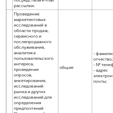
посредством e-mail
рассылки.
Проведение
маркетинговых
исследований в
области продаж,
сервисного и
послепродажного
обслуживания,
аналитика
- фамилия
пользовательского
отчество;
интереса,
- № теле
общие
проведение
- адрес
опросов,
электрон
анкетирования,
почты;
исследований
рынка и других
исследований для
определения
предпочтений