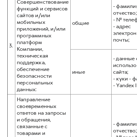
Совершенствование
- фамилия
функций и сервисов
отчество;
сайтов и/или
- № теле
мобильных
общие
- адрес
приложений, и/или
электрон
программных
почты;
платформ
3.
Компании,
техническая
- данные 
поддержка,
использо
обеспечение
иные
сайта;
безопасности
- куки - 
персональных
- Yandex I
данных:
Направление
своевременных
ответов на запросы
и обращения,
- фамилия
связанные с
отчество;
товарами и