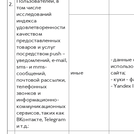
Пользователей, в
2.
том числе
исследований
индекса
удовлетворенности
качеством
предоставленных
товаров и услуг
посредством push –
- данные 
уведомлений, e-mail,
использо
sms- и mms-
иные
сайта;
сообщений,
- куки - 
почтовой рассылки,
- Yandex I
телефонных
звонков и
информационно-
коммуникационных
сервисов, таких как
ВКонтакте, Telegram
и т.д.: