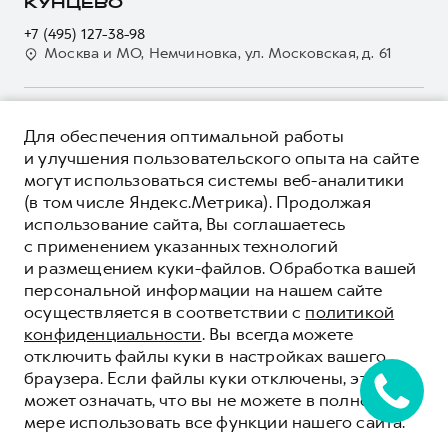
О дилере
КУНЦЕВО
Электронный ПТС
Кредит
Наша команда
+7 (495) 127-38-98
GWM Безопасность
Для малого бизнеса
Москва и МО, Немчиновка, ул. Московская, д. 61
Контакты
Гарантия HAVAL
Корпоративным клиентам
Мобильное приложение GWM
Крупным корпоративным клиентам
О ПРОДУКТЕ
Программа «HAVAL Защита+»
Для обеспечения оптимальной работы
Система управления автопарком
КРЕДИТНЫЕ ПРОГРАММЫ
и улучшения пользовательского опыта на сайте
Руководства по эксплуатации
Сервис для корпоративных клиентов
могут использоваться системы веб-аналитики
ЦЕНЫ И ВЫГОДЫ
Подписки
HAVAL Лизинг
(в том числе Яндекс.Метрика). Продолжая
ЮРИДИЧЕСКАЯ ИНФОРМАЦИЯ
использование сайта, Вы соглашаетесь
Автомобильные аксессуары
Автомобильные аксессуары
Вся представленная на сайте информация, касающаяся
с применением указанных технологий
Коллекция PRO
автомобилей и сервисного обслуживания, носит
Коллекция PRO
и размещением куки-файлов. Обработка вашей
информационный характер и не является публичной офертой.
****На некоторых автомобилях HAVAL может отсутствовать
Коллекция Базовая
персональной информации на нашем сайте
Показать все
Коллекция Базовая
Все цены, указанные на данном сайте, носят информационный
система / устройство вызова экстренных оперативных служб
осуществляется в соответствии с
политикой
характер и являются максимально рекомендуемыми
Коллекция Детская
(блок ЭРА-ГЛОНАСС).
Коллекция Детская
розничными ценами по расчетам дистрибьютора (ООО «Грейт
конфиденциальности
. Вы всегда можете
Волл Мотор Рус»). Для получения подробной информации
© 2026 ООО «Грейт Волл Мотор Рус»
отключить файлы куки в настройках вашего
просьба обращаться к ближайшему официальному дилеру ООО
© 2026 ООО «ТЦ «Кунцево Лимитед»
браузера. Если файлы куки отключены, это
«Грейт Волл Мотор Рус» либо по телефону Горячей линии 8 (800)
может означать, что вы не можете в полной
Политика конфиденциальности
511-59-86, либо на сайте. Опубликованная на данном сайте
мере использовать все функции нашего сайта.
информация может быть изменена в любое время без
Юридическая информация
предварительного уведомления.