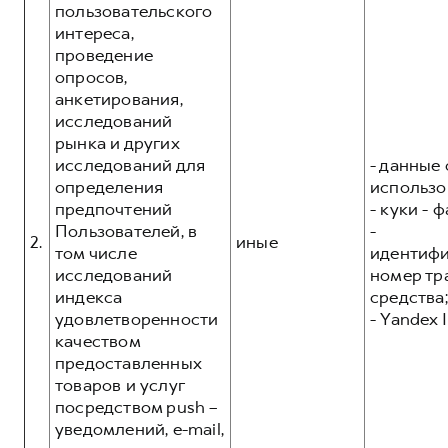
пользовательского
интереса,
проведение
опросов,
анкетирования,
исследований
рынка и других
исследований для
- данные 
определения
использо
предпочтений
- куки - 
Пользователей, в
-
2.
иные
том числе
идентиф
исследований
номер тр
индекса
средства;
удовлетворенности
- Yandex I
качеством
предоставленных
товаров и услуг
посредством push –
уведомлений, e-mail,