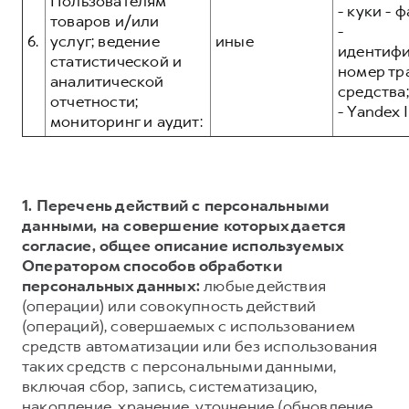
Пользователям
- куки - 
товаров и/или
-
6.
услуг; ведение
иные
идентиф
статистической и
номер тр
аналитической
средства;
отчетности;
- Yandex I
мониторинг и аудит:
1. Перечень действий с персональными
данными, на совершение которых дается
согласие, общее описание используемых
Оператором способов обработки
персональных данных:
любые действия
(операции) или совокупность действий
(операций), совершаемых с использованием
средств автоматизации или без использования
таких средств с персональными данными,
включая сбор, запись, систематизацию,
накопление, хранение, уточнение (обновление,