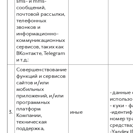
sms- и mms-
сообщений,
почтовой рассылки,
телефонных
звонков и
информационно-
коммуникационных
сервисов, таких как
ВКонтакте, Telegram
и т.д.:
Совершенствование
функций и сервисов
сайтов и/или
мобильных
- данные 
приложений, и/или
использо
программных
- куки - 
платформ
3.
иные
-иденти
Компании,
номер тр
техническая
средства;
поддержка,
-Yandex I