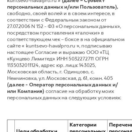
kuntsevo-havalpro.ru »
(далее – Субъект
персональных данных и/или Пользователь),
Тест-драйв
СЕРВИСНОЕ ОБСЛУЖИВАНИЕ
О дилере
свободно, своей волей и в своем интересе, в
Трейд-ин
Нулевое ТО
Наша команда
соответствии с Федеральным законом от
27.07.2006 N 152 - ФЗ «О персональных данных»,
H7
H9
Программа «Помощь на дороге»
Контакты
от 3 799 000 ₽
от 4 799 000 ₽
посредством проставления «галочки» в
КРЕДИТ И СТРАХОВАНИЕ
Регламенты технического обслуживания
соответствующем чек – боксе в на официальном
сайте « kuntsevo-havalpro.ru », подписываю
Кредитный калькулятор
Электронный ПТС
настоящее Согласие и выражаю ООО «ТЦ
Страхование
«Кунцево Лимитед» ИНН 5032272711 ОГРН
1135032011124, адрес юр. лица: 143025,
Кредит
ПОДДЕРЖКА
Московская область, г. Одинцово, с.
GWM Безопасность
Немчиновка, ул. Московская, д. 61, комн. 405
(далее - Оператор персональных данных и/
КОРПОРАТИВНЫМ КЛИЕНТАМ
Гарантия HAVAL
или Компания)
согласие на обработку моих
Для малого бизнеса
Мобильное приложение GWM
персональных данных на следующих условиях:
Корпоративным клиентам
Программа «HAVAL Защита+»
Крупным корпоративным клиентам
Руководства по эксплуатации
Система управления автопарком
Подписки
Категории
Перечен
Цели обработки
персональных
персона