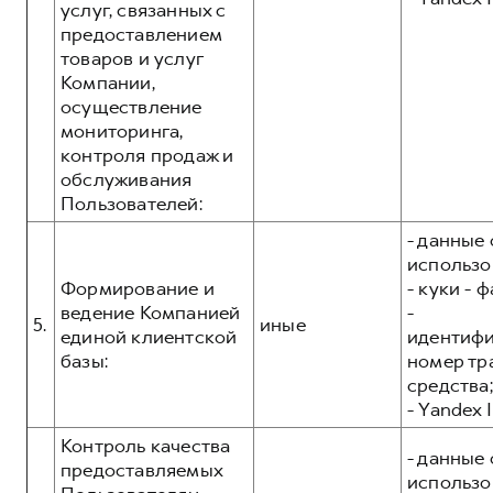
услуг, связанных с
предоставлением
товаров и услуг
Компании,
осуществление
мониторинга,
контроля продаж и
обслуживания
Пользователей:
- данные 
использо
Формирование и
- куки - 
ведение Компанией
-
5.
иные
единой клиентской
идентиф
базы:
номер тр
средства;
- Yandex I
Контроль качества
- данные 
предоставляемых
использо