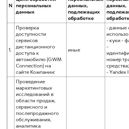
Сервис для корпоративных клиентов
N
персональных
данных,
данных,
HAVAL Лизинг
АКСЕССУАРЫ HAVAL
данных
подлежащих
подлежа
обработке
обработ
Автомобильные аксессуары
Проверка
- данные 
АКСЕССУАРЫ HAVAL
Коллекция PRO
доступности
использо
Автомобильные аксессуары
Коллекция Базовая
сервисов
- куки - 
дистанционного
-
Коллекция PRO
Коллекция Детская
1.
иные
доступа к
идентиф
Коллекция Базовая
автомобилю (GWM
номер тр
Connection) на
средства;
Коллекция Детская
сайте Компании:
- Yandex I
Проведение
маркетинговых
исследований в
области продаж,
сервисного и
послепродажного
обслуживания,
аналитика