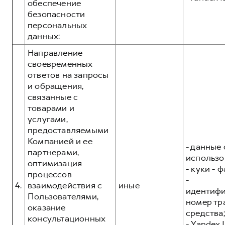
обеспечение
безопасности
персональных
данных:
Направление
своевременных
ответов на запросы
и обращения,
связанные с
товарами и
услугами,
предоставляемыми
Компанией и ее
- данные 
партнерами,
использо
оптимизация
- куки - 
процессов
-
4.
взаимодействия с
иные
идентиф
Пользователями,
номер тр
оказание
средства;
консультационных
- Yandex I